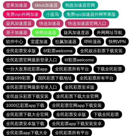
坚果加速器
tiktok加速器
狗急加速器官网
免费vqn外网加速
小蓝鸟
免费vps加速器外网苹果版
旋风加速度器
快连加速器
快连加速器官网入口
原子加速器
快鸭加速器
旋风加速度器
外网网址导航
软件中心
雷霆加速
狂飙加速器
哔咔漫画
快鸭VPN
全民彩票安卓版
6f彩票welcome
全民娱乐彩票下载安装
全民彩票官网最新登录入口
6f彩票welcome
一分大发系统彩票app
全民彩票所有平台
下载全民彩票
原版699彩票
国民彩票下载地址
全民彩票所有平台
全民彩票官网最新登录入口
全民彩票安卓版
全民娱乐彩票下载安装
全民彩票下载大全官网
1000亿彩票app下载
全民彩票官网app下载安装
全民彩票下载大全官网
全民彩票安卓版
下载全民彩票
全民彩票安卓版下载
全民彩票app下载安装安卓
全民彩票app下载大全
全民彩票所有平台