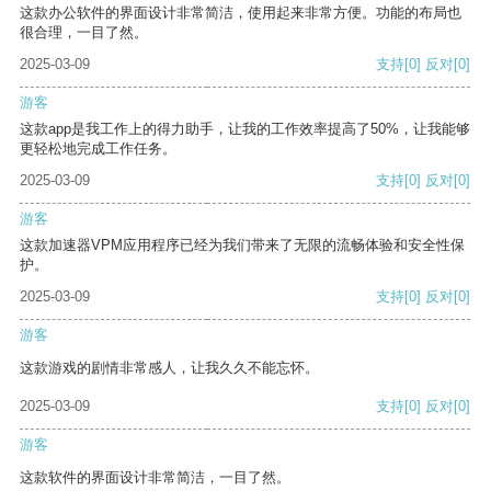
这款办公软件的界面设计非常简洁，使用起来非常方便。功能的布局也
很合理，一目了然。
2025-03-09
支持
[0]
反对
[0]
游客
这款app是我工作上的得力助手，让我的工作效率提高了50%，让我能够
更轻松地完成工作任务。
2025-03-09
支持
[0]
反对
[0]
游客
这款加速器VPM应用程序已经为我们带来了无限的流畅体验和安全性保
护。
2025-03-09
支持
[0]
反对
[0]
游客
这款游戏的剧情非常感人，让我久久不能忘怀。
2025-03-09
支持
[0]
反对
[0]
游客
这款软件的界面设计非常简洁，一目了然。