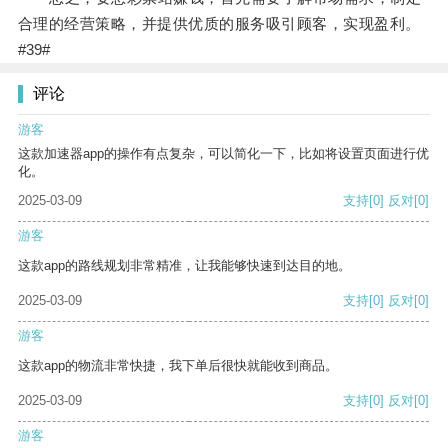
合理的经营策略，并提供优质的服务吸引顾客，实现盈利。
#39#
评论
游客
这款加速器app的操作有点复杂，可以简化一下，比如将设置页面进行优
化。
2025-03-09
支持
[0]
反对
[0]
游客
这款app的路线规划非常精准，让我能够快速到达目的地。
2025-03-09
支持
[0]
反对
[0]
游客
这款app的物流非常快捷，我下单后很快就能收到商品。
2025-03-09
支持
[0]
反对
[0]
游客