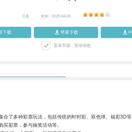
工具
|
时间：2025-04-05
|
卓下载
苹果下载
安卓市场，安全绿色
集合了多种彩票玩法，包括传统的时时彩、双色球、福彩3D等
购买彩票，参与抽奖活动等。