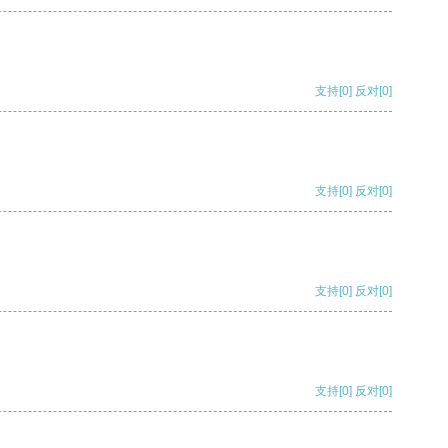
支持
[0]
反对
[0]
支持
[0]
反对
[0]
支持
[0]
反对
[0]
支持
[0]
反对
[0]