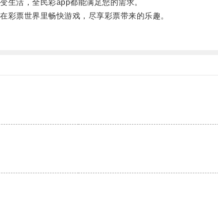
生活，全民彩app都能满足您的需求。
在彩票世界里畅快游戏，尽享彩票带来的乐趣。
。