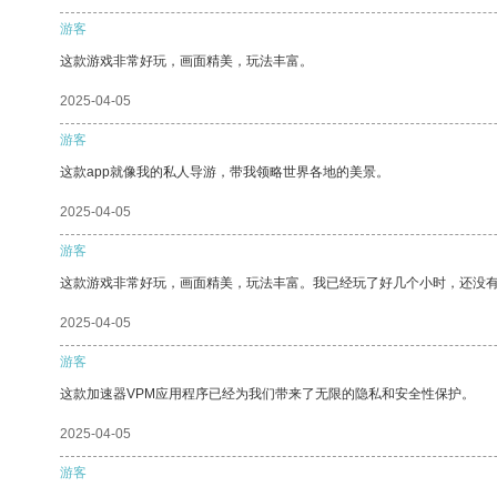
游客
这款游戏非常好玩，画面精美，玩法丰富。
2025-04-05
游客
这款app就像我的私人导游，带我领略世界各地的美景。
2025-04-05
游客
这款游戏非常好玩，画面精美，玩法丰富。我已经玩了好几个小时，还没
2025-04-05
游客
这款加速器VPM应用程序已经为我们带来了无限的隐私和安全性保护。
2025-04-05
游客