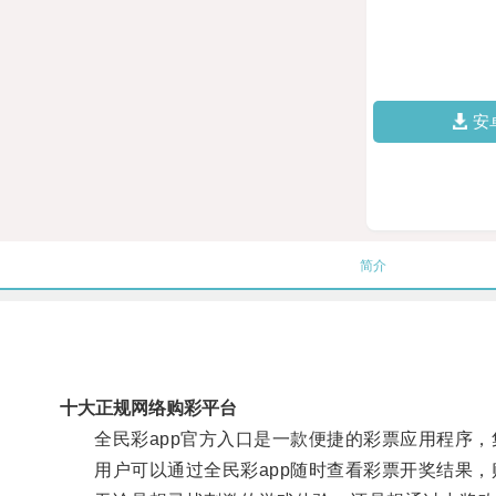
安
简介
十大正规网络购彩平台
全民彩app官方入口是一款便捷的彩票应用程序，
用户可以通过全民彩app随时查看彩票开奖结果，