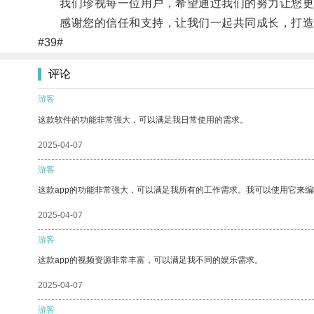
我们珍视每一位用户，希望通过我们的努力让您更
感谢您的信任和支持，让我们一起共同成长，打造一
#39#
评论
游客
这款软件的功能非常强大，可以满足我日常使用的需求。
2025-04-07
游客
这款app的功能非常强大，可以满足我所有的工作需求。我可以使用它来
2025-04-07
游客
这款app的视频资源非常丰富，可以满足我不同的娱乐需求。
2025-04-07
游客