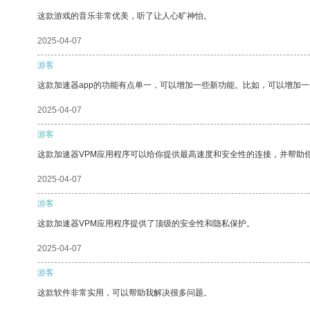
这款游戏的音乐非常优美，听了让人心旷神怡。
2025-04-07
游客
这款加速器app的功能有点单一，可以增加一些新功能。比如，可以增加
2025-04-07
游客
这款加速器VPM应用程序可以给你提供最高速度和安全性的连接，并帮助
2025-04-07
游客
这款加速器VPM应用程序提供了顶级的安全性和隐私保护。
2025-04-07
游客
这款软件非常实用，可以帮助我解决很多问题。