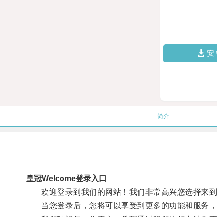
安
简介
皇冠Welcome登录入口
欢迎登录到我们的网站！我们非常高兴您选择来到
当您登录后，您将可以享受到更多的功能和服务，快