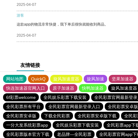
2025-04-07
游客
这款app的物流非常快捷，我下单后很快就能收到商品。
2025-04-07
友情链接
网站地图
QuickQ
旋风加速度器
旋风加速
坚果加速器
快连加速器官网入口
原子加速器
快鸭加速器
旋风加速度器
6f彩票welcome
全民娱乐彩票下载安装
全民彩票官网最新登录
全民彩票所有平台
全民彩票官网最新登录入口
全民彩票安卓版
全民彩票安卓版
下载全民彩票
全民彩票安卓版下载
全民彩
一分大发系统彩票app
全民娱乐彩票下载安装
全民彩票app下
全民彩票版本官方下载
老品牌—全民彩票
全民彩票官网app