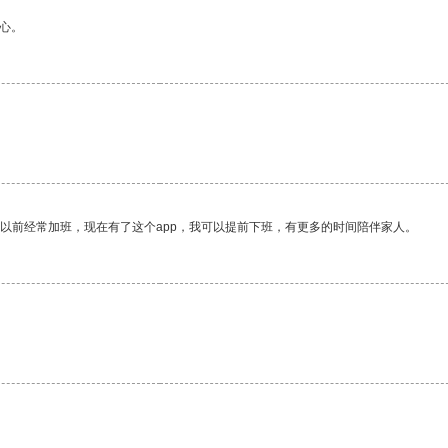
心。
我以前经常加班，现在有了这个app，我可以提前下班，有更多的时间陪伴家人。