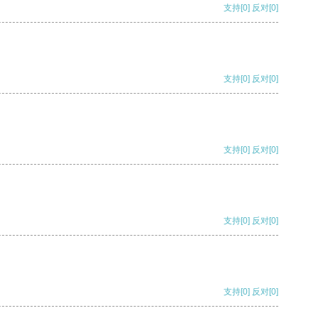
支持
[0]
反对
[0]
支持
[0]
反对
[0]
支持
[0]
反对
[0]
支持
[0]
反对
[0]
支持
[0]
反对
[0]