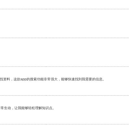
。
找资料，这款app的搜索功能非常强大，能够快速找到我需要的信息。
非常生动，让我能够轻松理解知识点。