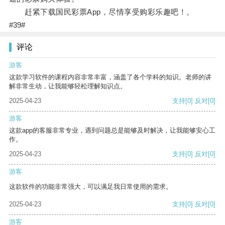
赶紧下载国民彩票App，尽情享受购彩乐趣吧！。
#39#
评论
游客
这款学习软件的课程内容非常丰富，涵盖了各个学科的知识。老师的讲
解非常生动，让我能够轻松理解知识点。
2025-04-23
支持
[0]
反对
[0]
游客
这款app的客服非常专业，遇到问题总是能够及时解决，让我能够安心工
作。
2025-04-23
支持
[0]
反对
[0]
游客
这款软件的功能非常强大，可以满足我日常使用的需求。
2025-04-23
支持
[0]
反对
[0]
游客