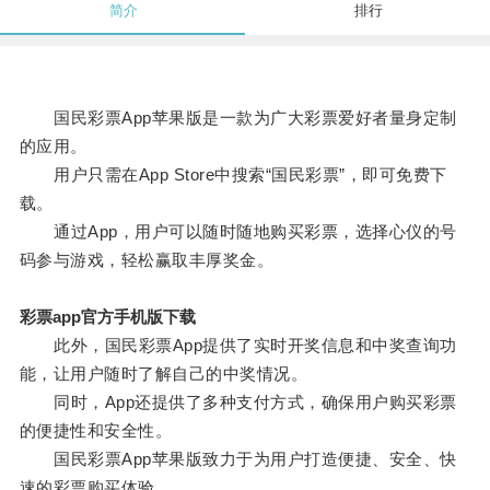
简介
排行
国民彩票App苹果版是一款为广大彩票爱好者量身定制
的应用。
用户只需在App Store中搜索“国民彩票”，即可免费下
载。
通过App，用户可以随时随地购买彩票，选择心仪的号
码参与游戏，轻松赢取丰厚奖金。
彩票app官方手机版下载
此外，国民彩票App提供了实时开奖信息和中奖查询功
能，让用户随时了解自己的中奖情况。
同时，App还提供了多种支付方式，确保用户购买彩票
的便捷性和安全性。
国民彩票App苹果版致力于为用户打造便捷、安全、快
速的彩票购买体验。