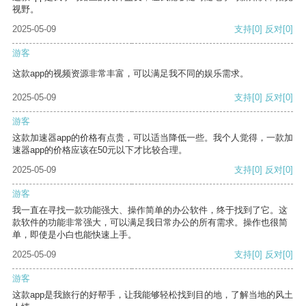
视野。
2025-05-09
支持
[0]
反对
[0]
游客
这款app的视频资源非常丰富，可以满足我不同的娱乐需求。
2025-05-09
支持
[0]
反对
[0]
游客
这款加速器app的价格有点贵，可以适当降低一些。我个人觉得，一款加
速器app的价格应该在50元以下才比较合理。
2025-05-09
支持
[0]
反对
[0]
游客
我一直在寻找一款功能强大、操作简单的办公软件，终于找到了它。这
款软件的功能非常强大，可以满足我日常办公的所有需求。操作也很简
单，即使是小白也能快速上手。
2025-05-09
支持
[0]
反对
[0]
游客
这款app是我旅行的好帮手，让我能够轻松找到目的地，了解当地的风土