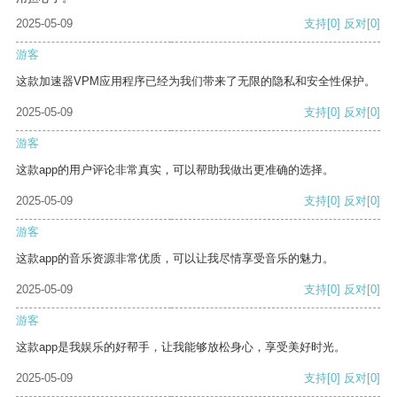
2025-05-09
支持
[0]
反对
[0]
游客
这款加速器VPM应用程序已经为我们带来了无限的隐私和安全性保护。
2025-05-09
支持
[0]
反对
[0]
游客
这款app的用户评论非常真实，可以帮助我做出更准确的选择。
2025-05-09
支持
[0]
反对
[0]
游客
这款app的音乐资源非常优质，可以让我尽情享受音乐的魅力。
2025-05-09
支持
[0]
反对
[0]
游客
这款app是我娱乐的好帮手，让我能够放松身心，享受美好时光。
2025-05-09
支持
[0]
反对
[0]