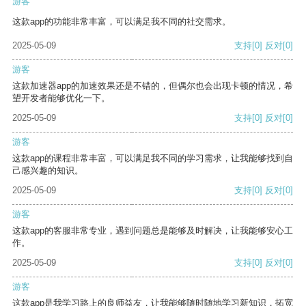
游客
这款app的功能非常丰富，可以满足我不同的社交需求。
2025-05-09
支持
[0]
反对
[0]
游客
这款加速器app的加速效果还是不错的，但偶尔也会出现卡顿的情况，希
望开发者能够优化一下。
2025-05-09
支持
[0]
反对
[0]
游客
这款app的课程非常丰富，可以满足我不同的学习需求，让我能够找到自
己感兴趣的知识。
2025-05-09
支持
[0]
反对
[0]
游客
这款app的客服非常专业，遇到问题总是能够及时解决，让我能够安心工
作。
2025-05-09
支持
[0]
反对
[0]
游客
这款app是我学习路上的良师益友，让我能够随时随地学习新知识，拓宽