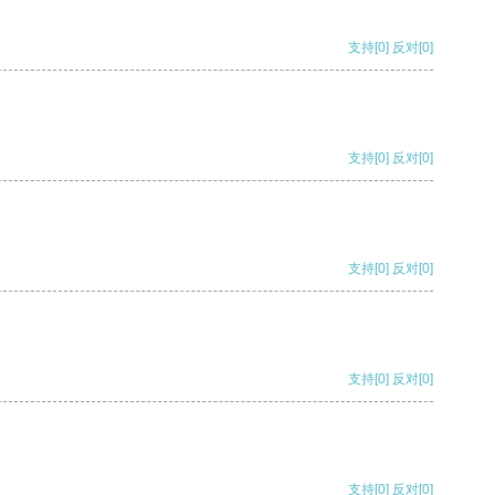
支持
[0]
反对
[0]
支持
[0]
反对
[0]
支持
[0]
反对
[0]
支持
[0]
反对
[0]
支持
[0]
反对
[0]