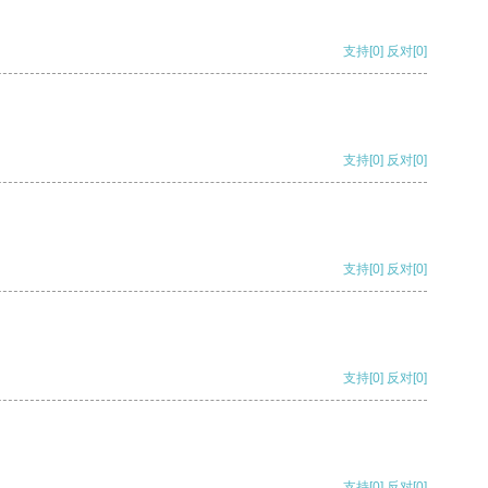
支持
[0]
反对
[0]
支持
[0]
反对
[0]
支持
[0]
反对
[0]
支持
[0]
反对
[0]
支持
[0]
反对
[0]