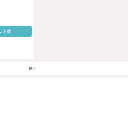
PC下载
排行