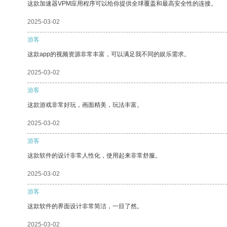
这款加速器VPM应用程序可以给你提供全球覆盖和最高安全性的连接。
2025-03-02
游客
这款app的视频资源非常丰富，可以满足我不同的娱乐需求。
2025-03-02
游客
这款游戏非常好玩，画面精美，玩法丰富。
2025-03-02
游客
这款软件的设计非常人性化，使用起来非常舒服。
2025-03-02
游客
这款软件的界面设计非常简洁，一目了然。
2025-03-02