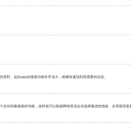
找资料，这款app的搜索功能非常强大，能够快速找到我需要的信息。
一个自动切换线路的功能，这样就可以根据网络情况自动选择最优的线路，从而获得更