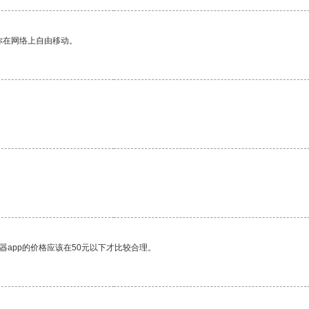
你在网络上自由移动。
器app的价格应该在50元以下才比较合理。