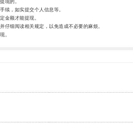
提现的。
手续，如实提交个人信息等。
定金额才能提现。
并仔细阅读相关规定，以免造成不必要的麻烦。
现。
。