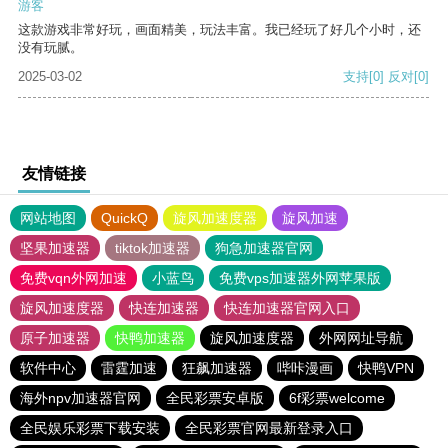
游客
这款游戏非常好玩，画面精美，玩法丰富。我已经玩了好几个小时，还
没有玩腻。
2025-03-02
支持
[0]
反对
[0]
友情链接
网站地图
QuickQ
旋风加速度器
旋风加速
坚果加速器
tiktok加速器
狗急加速器官网
免费vqn外网加速
小蓝鸟
免费vps加速器外网苹果版
旋风加速度器
快连加速器
快连加速器官网入口
原子加速器
快鸭加速器
旋风加速度器
外网网址导航
软件中心
雷霆加速
狂飙加速器
哔咔漫画
快鸭VPN
海外npv加速器官网
全民彩票安卓版
6f彩票welcome
全民娱乐彩票下载安装
全民彩票官网最新登录入口