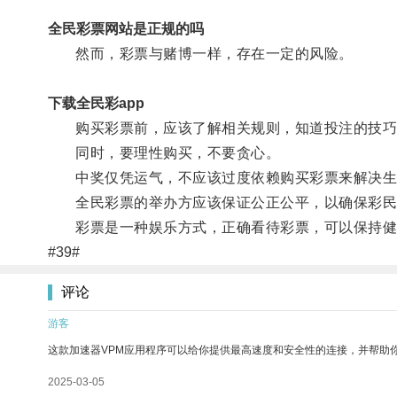
全民彩票网站是正规的吗
然而，彩票与赌博一样，存在一定的风险。
下载全民彩app
购买彩票前，应该了解相关规则，知道投注的技巧
同时，要理性购买，不要贪心。
中奖仅凭运气，不应该过度依赖购买彩票来解决生
全民彩票的举办方应该保证公正公平，以确保彩民
彩票是一种娱乐方式，正确看待彩票，可以保持健
#39#
评论
游客
这款加速器VPM应用程序可以给你提供最高速度和安全性的连接，并帮助
2025-03-05