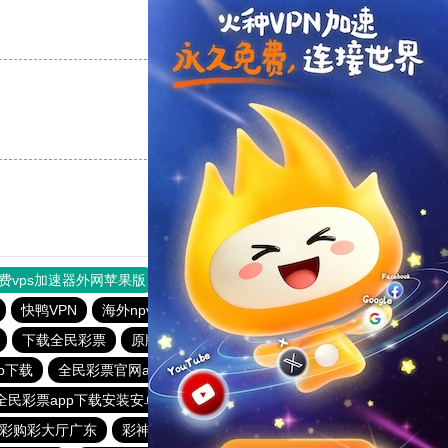
支持
[0]
反对
[0]
支持
[0]
反对
[0]
费vps加速器外网苹果版
旋风加速度器
快连加速器
快鸭VPN
海外npv加速器官网
全民彩票安卓版
下载全民彩票
原版699彩票
国民彩票下载地址
pp下载
全民彩票官网app下载安装
全民彩票下载大全官网
全民彩票app下载安装安卓
下载全民彩票
e盈彩购彩大厅广东
彩神Vl购彩大厅
老品牌—全民彩票