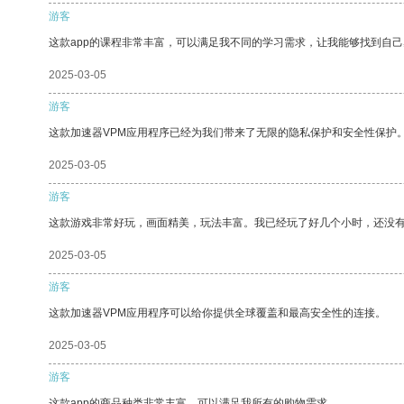
游客
这款app的课程非常丰富，可以满足我不同的学习需求，让我能够找到自
2025-03-05
游客
这款加速器VPM应用程序已经为我们带来了无限的隐私保护和安全性保护
2025-03-05
游客
这款游戏非常好玩，画面精美，玩法丰富。我已经玩了好几个小时，还没
2025-03-05
游客
这款加速器VPM应用程序可以给你提供全球覆盖和最高安全性的连接。
2025-03-05
游客
这款app的商品种类非常丰富，可以满足我所有的购物需求。