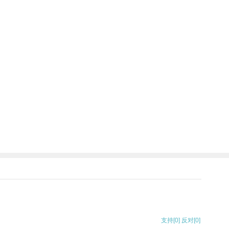
支持
[0]
反对
[0]