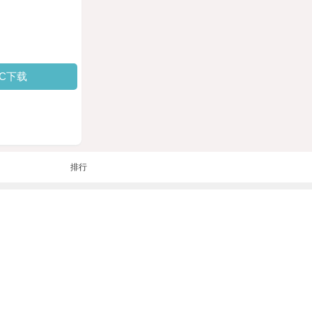
PC下载
排行