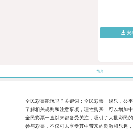
安
简介
全民彩票能玩吗？关键词：全民彩票，娱乐，公平
了解相关规则和注意事项，理性购买，可以增加中
全民彩票一直以来都备受关注，吸引了大批彩民的
参与彩票，不仅可以享受其中带来的刺激和乐趣，