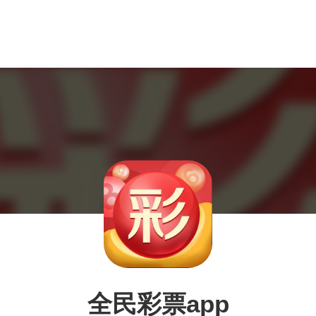
全民彩票app