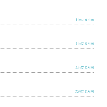
支持
[0]
反对
[0]
支持
[0]
反对
[0]
支持
[0]
反对
[0]
支持
[0]
反对
[0]