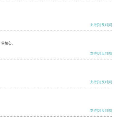
支持
[0]
反对
[0]
非常担心。
支持
[0]
反对
[0]
支持
[0]
反对
[0]
支持
[0]
反对
[0]