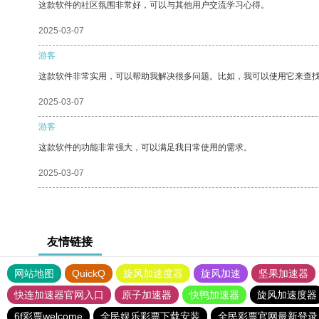
这款软件的社区氛围非常好，可以与其他用户交流学习心得。
2025-03-07
游客
这款软件非常实用，可以帮助我解决很多问题。比如，我可以使用它来查
2025-03-07
游客
这款软件的功能非常强大，可以满足我日常使用的需求。
2025-03-07
友情链接
网站地图
QuickQ
旋风加速度器
旋风加速
坚果加速器
快连加速器官网入口
原子加速器
快鸭加速器
旋风加速度器
6f彩票welcome
全民娱乐彩票下载安装
全民彩票官网最新登录