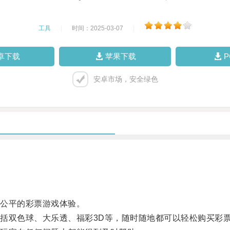
工具
|
时间：2025-03-07
|
卓下载
苹果下载
安卓市场，安全绿色
公平的彩票游戏体验。
双色球、大乐透、福彩3D等，随时随地都可以轻松购买彩票