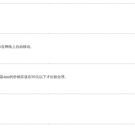
你在网络上自由移动。
器app的价格应该在50元以下才比较合理。