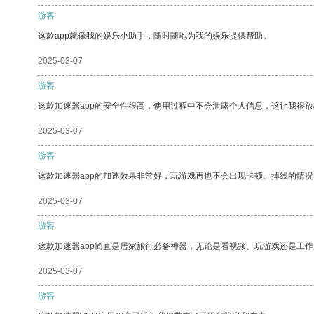
游客
这款app就像我的娱乐小助手，随时随地为我的娱乐提供帮助。
2025-03-07
游客
这款加速器app的安全性很高，使用过程中不会泄露个人信息，这让我很
2025-03-07
游客
这款加速器app的加速效果非常好，玩游戏再也不会出现卡顿、掉线的情况
2025-03-07
游客
这款加速器app简直是居家旅行必备神器，无论是看视频、玩游戏还是工
2025-03-07
游客