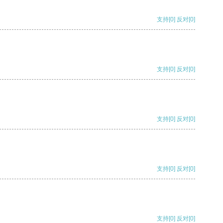
支持
[0]
反对
[0]
支持
[0]
反对
[0]
支持
[0]
反对
[0]
支持
[0]
反对
[0]
支持
[0]
反对
[0]