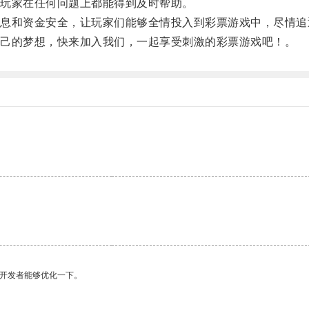
玩家在任何问题上都能得到及时帮助。
和资金安全，让玩家们能够全情投入到彩票游戏中，尽情追
己的梦想，快来加入我们，一起享受刺激的彩票游戏吧！。
。
望开发者能够优化一下。