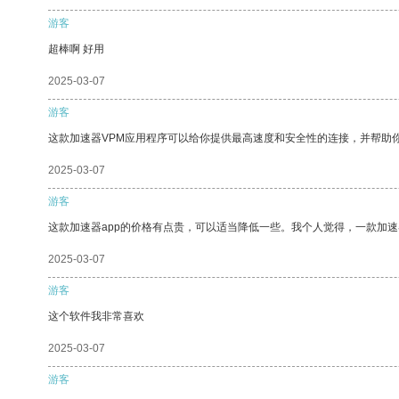
游客
超棒啊 好用
2025-03-07
游客
这款加速器VPM应用程序可以给你提供最高速度和安全性的连接，并帮助
2025-03-07
游客
这款加速器app的价格有点贵，可以适当降低一些。我个人觉得，一款加速
2025-03-07
游客
这个软件我非常喜欢
2025-03-07
游客